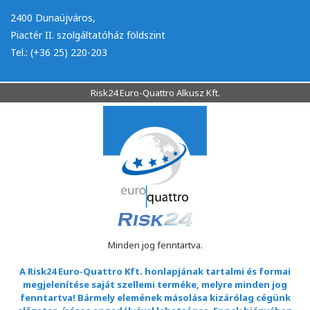
2400 Dunaújváros,
Piactér II. szolgáltatóház földszint
Tel.: (+36 25) 220-203
Risk24 Euro-Quattro Alkusz Kft.
Minden jog fenntartva.
A Risk24 Euro-Quattro Kft. honlapjának tartalmi és formai
megjelenítése saját szellemi terméke, melyre minden jog
fenntartva! Bármely elemének másolása kizárólag cégünk