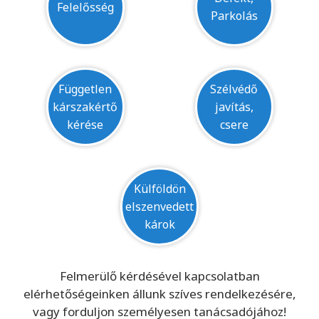
Felelősség
Parkolás
Független
Szélvédő
kárszakértő
javítás,
kérése
csere
Külföldön
elszenvedett
károk
Felmerülő kérdésével kapcsolatban
elérhetőségeinken állunk szíves rendelkezésére,
vagy forduljon személyesen tanácsadójához!