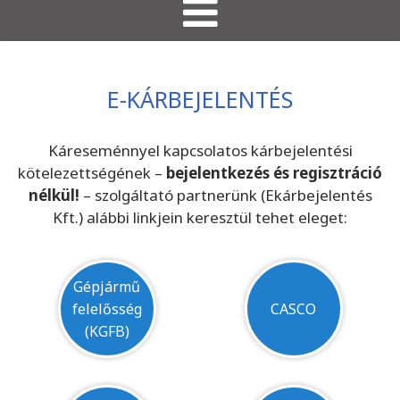
E-KÁRBEJELENTÉS
Káreseménnyel kapcsolatos kárbejelentési
kötelezettségének –
bejelentkezés és regisztráció
nélkül!
– szolgáltató partnerünk (Ekárbejelentés
Kft.) alábbi linkjein keresztül tehet eleget:
Gépjármű
felelősség
CASCO
(KGFB)