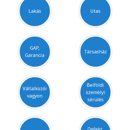
Lakás
Utas
GAP,
Társasház
Garancia
Belföldi
Vállalkozói
személyi
vagyon
sérülés
Defekt,