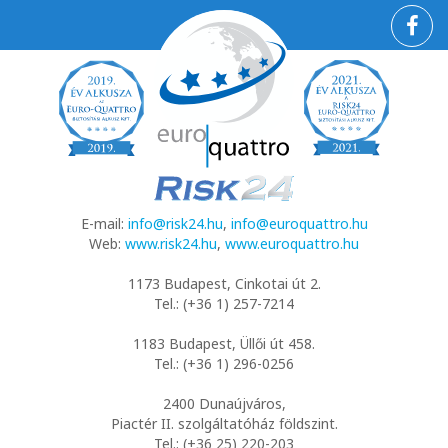
E-mail:
info@risk24.hu
,
info@euroquattro.hu
Web:
www.risk24.hu
,
www.euroquattro.hu
1173 Budapest, Cinkotai út 2.
Tel.: (+36 1) 257-7214
1183 Budapest, Üllői út 458.
Tel.: (+36 1) 296-0256
2400 Dunaújváros,
Piactér II. szolgáltatóház földszint.
Tel.: (+36 25) 220-203