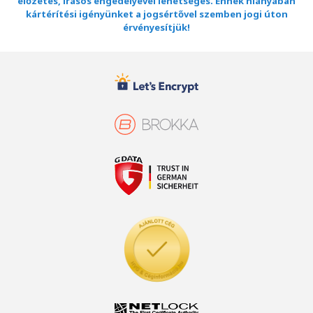
előzetes, írásos engedélyével lehetséges. Ennek hiányában
kártérítési igényünket a jogsértővel szemben jogi úton
érvényesítjük!